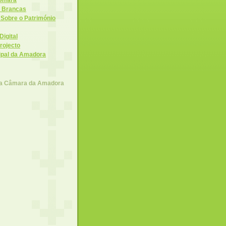
s Brancas
 Sobre o Património
Digital
rojecto
pal da Amadora
 a Câmara da Amadora