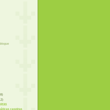
 blogue
18)
12)
mpras
máticas caseiras