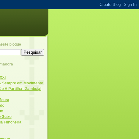
neste blogue
Amadora
 XXI
 - Sempre em Movimento
o A Partilha - Zambujal
Moura
ado
em
o Guizo
da Funcheira
eomara