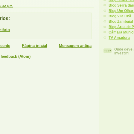
Blog Serra da
3:32 p.m.
Blog Um Olhar
Blog Vila Chã
ios:
Blog Zambujal 
Blog Área de P
tário
Câmara Munici
TV Amadora
cente
Página inicial
Mensagem antiga
Onde deve
investir?
 feedback (Atom)