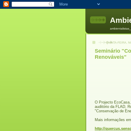
Ambie
ambientalista
QUINTA-FEIRA, 
Seminário "Co
Renováveis"
O Projecto EcoCasa,
auditório da FLAD, R
"Conservação de Ene
Mais informações e
http://quercus.sen