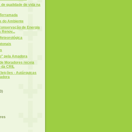
a de qualidade de vida na
 Terramada
as do Ambiente
Conservação de Energia
 Renov...
Meteorológica
utonais
es
do" pela Amadora
de Moradores receia
 da CRIL
leições - Autárquicas
madora
3)
ores