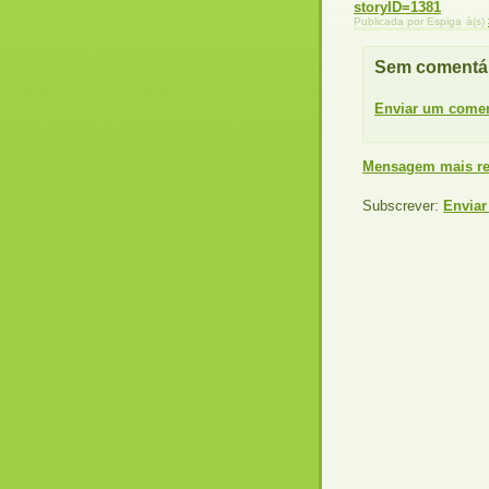
storyID=1381
Publicada por
Espiga
à(s)
Sem comentár
Enviar um comen
Mensagem mais re
Subscrever:
Enviar