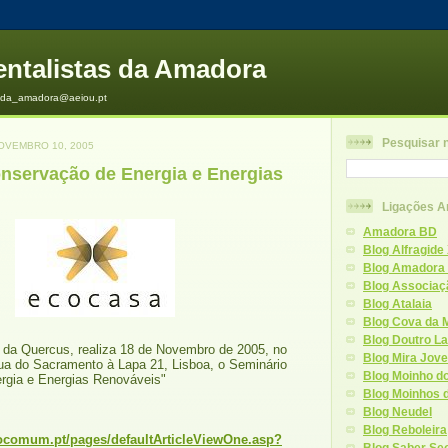
ntalistas da Amadora
s_da_amadora@aeiou.pt
Pesquisar 
NOVEMBRO 10, 2005
nservação de Energia e Energias
Ligações 
Amadora BD
Blog Alfragide
Blog Amadora
Blog Associaçã
Blog Atalaia
Blog Cova da 
Blog Doutro L
 da Quercus, realiza 18 de Novembro de 2005, no
Blog Mira Jov
ua do Sacramento à Lapa 21, Lisboa, o Seminário
Blog Moinho d
rgia e Energias Renováveis"
Blog Moinhos 
m
Blog Neudel
Blog Reboleira
socomum.pt/pages/defaultArticleViewOne.asp?
Blog Saber S