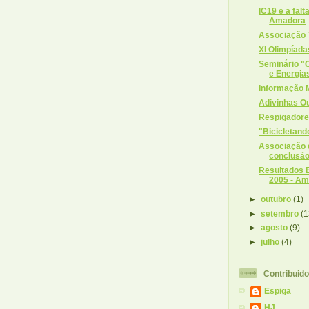
IC19 e a falt
Amadora
Associação
XI Olimpíad
Seminário "
e Energias
Informação 
Adivinhas O
Respigador
"Bicicletan
Associação 
conclusão
Resultados E
2005 - A
►
outubro
(1)
►
setembro
(1
►
agosto
(9)
►
julho
(4)
Contribuid
Espiga
HJ